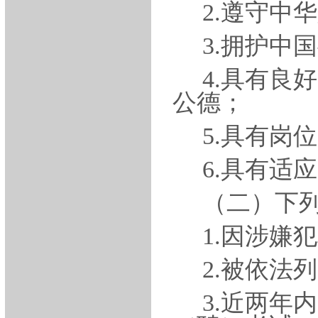
2.遵守中
3.拥护中
4.具有良
公德；
5.具有岗
6.具有适
（二）下
1.
因涉嫌犯
2.
被依法列
3.
近两年内